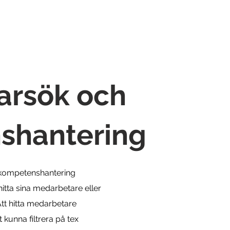
Lösningar
Om Unisight
Kundrefe
arsök och
shantering
 kompetenshantering
hitta sina medarbetare eller
tt hitta medarbetare
kunna filtrera på tex