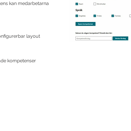
etens kan medarbetarna
onfigurerbar layout
nade kompetenser