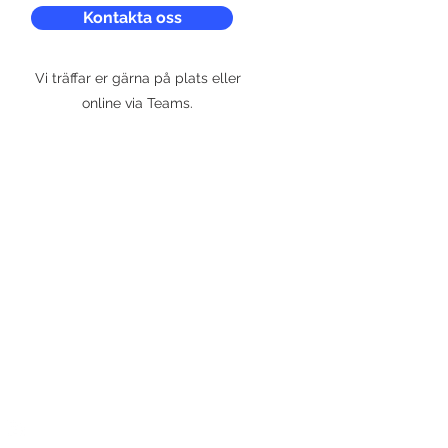
Kontakta oss
Vi träffar er gärna på plats eller
online via Teams.
KONTAKT
Bravero AB
Tegnérgatan 37, 3 tr
111 61 Stockholm
info@bravero.se
Tfn: +46 733 207 318
Org.nr: 556960-5024
www.bravero.se